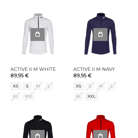
ACTIVE II M WHITE
ACTIVE II M NAVY
89,95 €
89,95 €
XS
S
M
L
XS
S
M
L
XL
XXL
XL
XXL