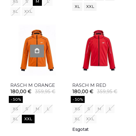
XS
S
M
L
XL
XXL
XL
XXL
RASCH M ORANGE
RASCH M RED
180,00 €
359,95 €
180,00 €
359,95 €
- 50%
- 50%
XS
S
M
L
XS
S
M
L
XL
XXL
XL
XXL
Esgotat