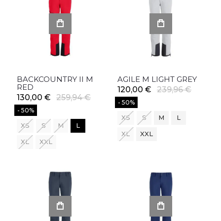
BACKCOUNTRY II M
AGILE M LIGHT GREY
RED
120,00 €
239,96 €
130,00 €
259,94 €
- 50%
- 50%
XS
S
M
L
XS
S
M
L
XL
XXL
XL
XXL