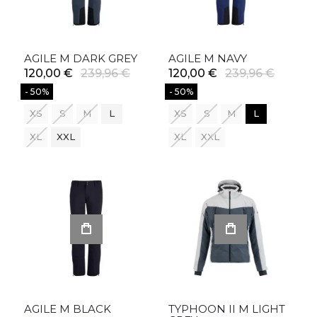
AGILE M DARK GREY
AGILE M NAVY
120,00 €
239,96 €
120,00 €
239,96 €
- 50%
- 50%
XS
S
M
L
XS
S
M
L
XL
XXL
XL
XXL
AGILE M BLACK
TYPHOON II M LIGHT