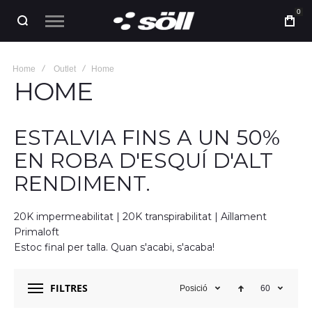
0
Home
Outlet
Home
HOME
ESTALVIA FINS A UN 50%
EN ROBA D'ESQUÍ D'ALT
RENDIMENT.
20K impermeabilitat | 20K transpirabilitat | Aïllament
Primaloft
Estoc final per talla. Quan s'acabi, s'acaba!
FILTRES
Posició
60