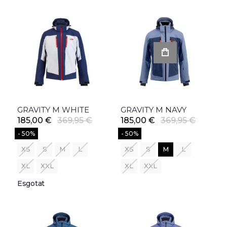
GRAVITY M WHITE
GRAVITY M NAVY
185,00 €
369,95 €
185,00 €
369,95 €
- 50%
- 50%
XS
S
M
L
XS
S
M
L
XL
XXL
XL
XXL
Esgotat