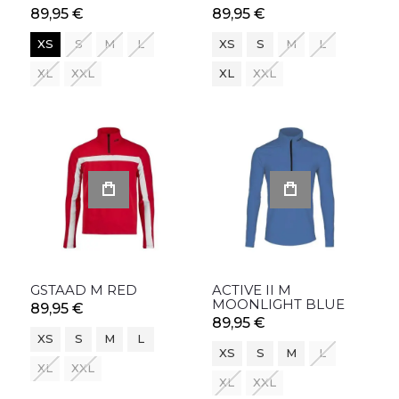
89,95 €
89,95 €
XS
S
M
L
XS
S
M
L
XL
XXL
XL
XXL
GSTAAD M RED
ACTIVE II M
MOONLIGHT BLUE
89,95 €
89,95 €
XS
S
M
L
XS
S
M
L
XL
XXL
XL
XXL