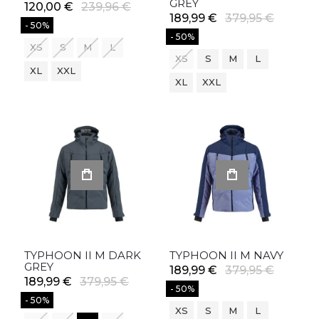
GREY
120,00 €
239,96 €
189,99 €
379,95 €
- 50%
- 50%
XS
S
M
L
XS
S
M
L
XL
XXL
XL
XXL
TYPHOON II M DARK
TYPHOON II M NAVY
GREY
189,99 €
379,95 €
189,99 €
379,95 €
- 50%
- 50%
XS
S
M
L