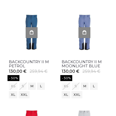
BACKCOUNTRY II M
BACKCOUNTRY II M
PETROL
MOONLIGHT BLUE
130,00 €
259,94 €
130,00 €
259,94 €
- 50%
- 50%
XS
S
M
L
XS
S
M
L
XL
XXL
XL
XXL