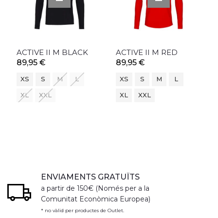
ACTIVE II M BLACK
ACTIVE II M RED
89,95 €
89,95 €
XS
S
M
L
XS
S
M
L
XL
XXL
XL
XXL
ENVIAMENTS GRATUÏTS
a partir de 150€ (Només per a la
Comunitat Econòmica Europea)
* no vàlid per productes de Outlet.