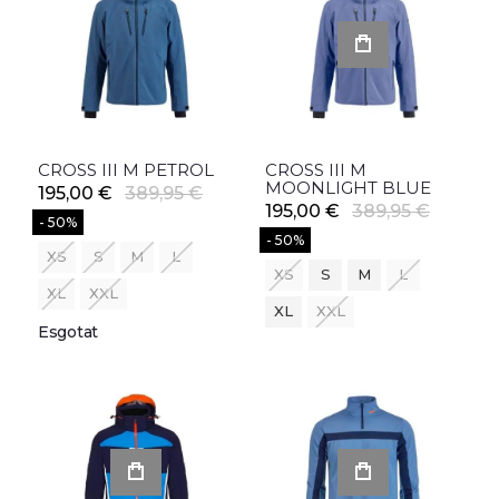
CROSS III M PETROL
CROSS III M
MOONLIGHT BLUE
195,00 €
389,95 €
195,00 €
389,95 €
- 50%
- 50%
XS
S
M
L
XS
S
M
L
XL
XXL
XL
XXL
Esgotat