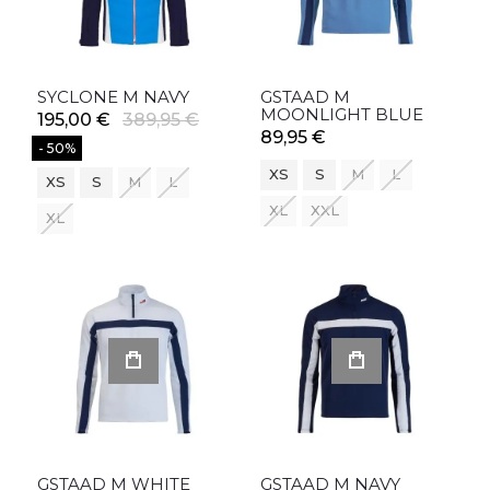
SYCLONE M NAVY
GSTAAD M
MOONLIGHT BLUE
195,00 €
389,95 €
89,95 €
- 50%
XS
S
M
L
XS
S
M
L
XL
XXL
XL
GSTAAD M WHITE
GSTAAD M NAVY