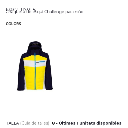
gallery
Estalvi: 117,01 €
Chaqueta de esquí Challenge para niño
COLORS
TALLA
(Guia de talles)
8
Últimes 1 unitats disponibles