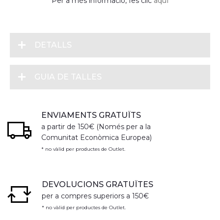
Per a més informació, fes clic
aquí
DETALLS
GUIA DE TALLES
ENVIAMENTS GRATUÏTS
a partir de 150€ (Només per a la
Comunitat Econòmica Europea)
* no vàlid per productes de Outlet.
DEVOLUCIONS GRATUÏTES
per a compres superiors a 150€
* no vàlid per productes de Outlet.