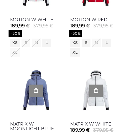
MOTION W WHITE
MOTION W RED
189,99 €
379,95 €
189,99 €
379,95 €
- 50%
- 50%
XS
S
M
L
XS
S
M
L
XL
XL
MATRIX W
MATRIX W WHITE
MOONLIGHT BLUE
189,99 €
379,95 €