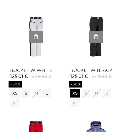
ROCKET W WHITE
ROCKET W BLACK
125,01 €
249,95 €
125,01 €
249,95 €
- 50%
- 50%
XS
S
M
L
XS
S
M
L
XL
XL