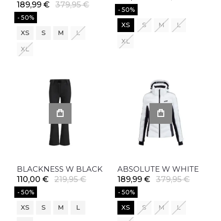
189,99 €
379,95 €
- 50%
- 50%
XS
S
M
L
XS
S
M
L
XL
XL
BLACKNESS W BLACK
ABSOLUTE W WHITE
110,00 €
219,95 €
189,99 €
379,95 €
- 50%
- 50%
XS
S
M
L
XS
S
M
L