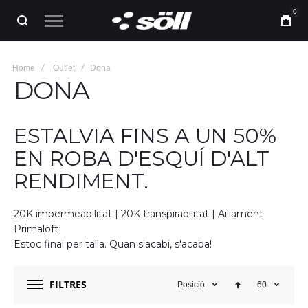
0
Home
Outlet
Dona
DONA
ESTALVIA FINS A UN 50%
EN ROBA D'ESQUÍ D'ALT
RENDIMENT.
20K impermeabilitat | 20K transpirabilitat | Aïllament
Primaloft
Estoc final per talla. Quan s'acabi, s'acaba!
FILTRES
Posició
60