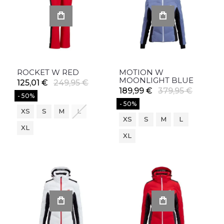
ROCKET W RED
MOTION W
MOONLIGHT BLUE
125,01 €
249,95 €
189,99 €
379,95 €
- 50%
- 50%
XS
S
M
L
XS
S
M
L
XL
XL