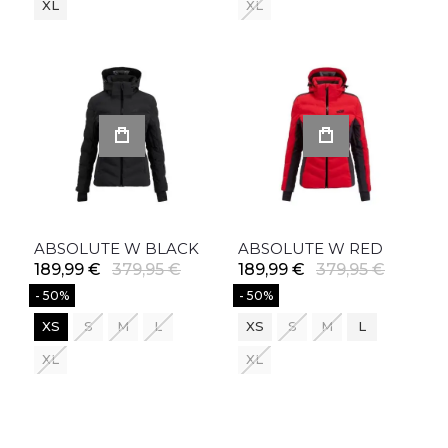
XL
XL
ABSOLUTE W BLACK
ABSOLUTE W RED
189,99 €
379,95 €
189,99 €
379,95 €
- 50%
- 50%
XS
S
M
L
XS
S
M
L
XL
XL