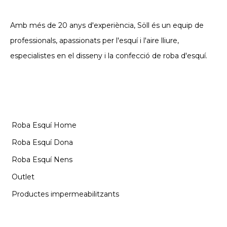
ROBA TÈCNICA. DES DE 2002
Amb més de 20 anys d'experiència, Söll és un equip de
professionals, apassionats per l'esquí i l'aire lliure,
especialistes en el disseny i la confecció de roba d'esquí.
CATEGORIES
Roba Esquí Home
Roba Esquí Dona
Roba Esquí Nens
Outlet
Productes impermeabilitzants
INFORMACIÓ