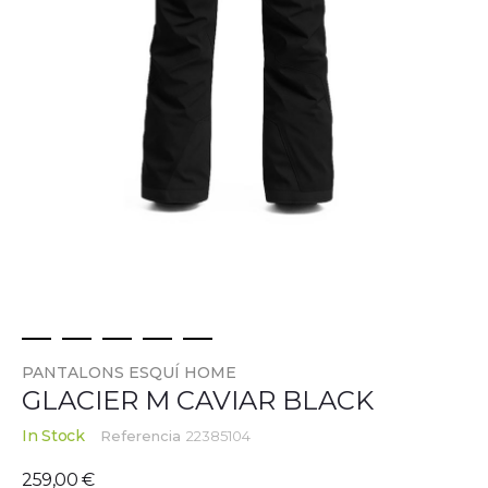
Skip
PANTALONS ESQUÍ HOME
to
GLACIER M CAVIAR BLACK
the
beginning
In Stock
Referencia
22385104
of
the
259,00 €